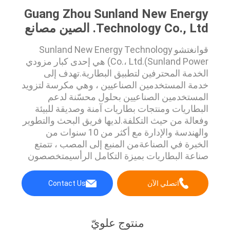
Guang Zhou Sunland New Energy
Technology Co., Ltd. الصين مصانع
قوانغتشو Sunland New Energy Technology
Co.، Ltd.(Sunland Power) هي إحدى كبار مزودي
الخدمة المحترفين لتطبيق البطارية.تهدف إلى
خدمة المستخدمين الصناعيين ، وهي مكرسة لتزويد
المستخدمين الصناعيين بحلول محسّنة لدعم
البطاريات ومنتجات بطاريات آمنة وصديقة للبيئة
وفعالة من حيث التكلفة.لديها فريق البحث والتطوير
والهندسة والإدارة مع أكثر من 10 سنوات من
الخبرة في الصناعةمن المنبع إلى المصب ، تتمتع
صناعة البطاريات بميزة التكامل الرأسيمتخصصون
في البطاريات وحزم البطاريات وأنظمة إدارة
البطاريات وحلول الطاقةتستخدم المنتجات على
اتصلي الآن
Contact Us
نطاق واسع في الأجهزة الطبية وأمن مناجم الفحم
والأجهزة الإلكترونية وإمدادات الطاقة ونظ...
منتوج علويّ