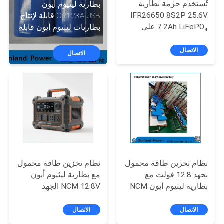
في
تُستخدم حزمة بطارية
بطارية ليثيوم أيون
IFR26650 8S2P 25.6V
CR123A USB قابلة لإنتاج
المعمل
7.2Ah LiFePO₄ على
بطاريات ليثيوم أيون قابلة
نطاق واسع في أنظمة تتبع
لإعادة الشحن USB.
الطاقة الشمسية،
الاتصال
مراقبة
الاتصال
وإمدادات الطاقة
الجودة
الاحتياطية للاتصالات،
والأدوات المحمولة،
وAGVs المدمجة.
اتصل
بنا
أخبار
نظام تخزين طاقة محمول
نظام تخزين طاقة محمول
بجهد 12.8 فولت مع
مع بطارية ليثيوم أيون
حالات
بطارية ليثيوم أيون NCM
NCM 12.8V الجهد
ومقاومة للماء بمعيار
الاسمي ومحول موجات
IP65 للنسخ الاحتياطي
الصين النقي
الاتصال
الاتصال
اطلب
الموثوق للطاقة